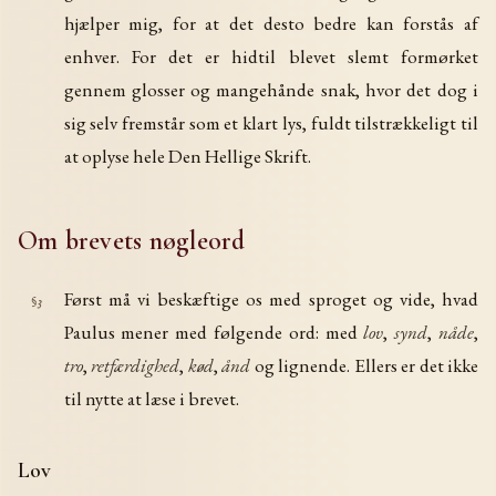
hjælper mig, for at det desto bedre kan forstås af
enhver. For det er hidtil blevet slemt formørket
gennem glosser og mangehånde snak, hvor det dog i
sig selv fremstår som et klart lys, fuldt tilstrækkeligt til
at oplyse hele Den Hellige Skrift.
Om brevets nøgleord
Først må vi beskæftige os med sproget og vide, hvad
§3
Paulus mener med følgende ord: med
lov
,
synd
,
nåde
,
tro
,
retfærdighed
,
kød
,
ånd
og lignende. Ellers er det ikke
til nytte at læse i brevet.
Lov