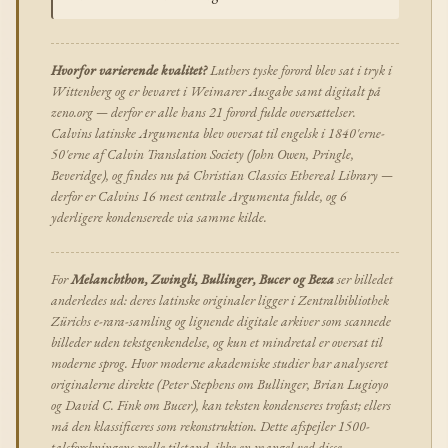
Hvorfor varierende kvalitet?
Luthers tyske forord blev sat i tryk i
Wittenberg og er bevaret i Weimarer Ausgabe samt digitalt på
zeno.org — derfor er alle hans 21 forord fulde oversættelser.
Calvins latinske Argumenta blev oversat til engelsk i 1840'erne-
50'erne af Calvin Translation Society (John Owen, Pringle,
Beveridge), og findes nu på Christian Classics Ethereal Library —
derfor er Calvins 16 mest centrale Argumenta fulde, og 6
yderligere kondenserede via samme kilde.
For
Melanchthon, Zwingli, Bullinger, Bucer og Beza
ser billedet
anderledes ud: deres latinske originaler ligger i Zentralbibliothek
Zürichs e-rara-samling og lignende digitale arkiver som scannede
billeder uden tekstgenkendelse, og kun et mindretal er oversat til
moderne sprog. Hvor moderne akademiske studier har analyseret
originalerne direkte (Peter Stephens om Bullinger, Brian Lugioyo
og David C. Fink om Bucer), kan teksten kondenseres trofast; ellers
må den klassificeres som rekonstruktion. Dette afspejler 1500-
talsforskningens reelle tilstand, ikke en mangel ved disse