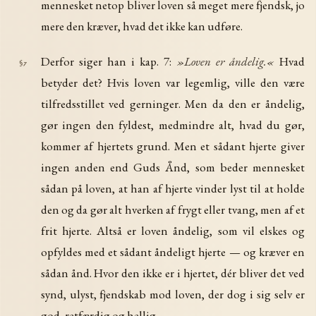
mennesket netop bliver loven så meget mere fjendsk, jo
mere den kræver, hvad det ikke kan udføre.
Derfor siger han i kap. 7:
»Loven er åndelig.«
Hvad
§7
betyder det? Hvis loven var legemlig, ville den være
tilfredsstillet ved gerninger. Men da den er åndelig,
gør ingen den fyldest, medmindre alt, hvad du gør,
kommer af hjertets grund. Men et sådant hjerte giver
ingen anden end Guds Ånd, som beder mennesket
sådan på loven, at han af hjerte vinder lyst til at holde
den og da gør alt hverken af frygt eller tvang, men af et
frit hjerte. Altså er loven åndelig, som vil elskes og
opfyldes med et sådant åndeligt hjerte — og kræver en
sådan ånd. Hvor den ikke er i hjertet, dér bliver det ved
synd, ulyst, fjendskab mod loven, der dog i sig selv er
god, retfærdig og hellig.