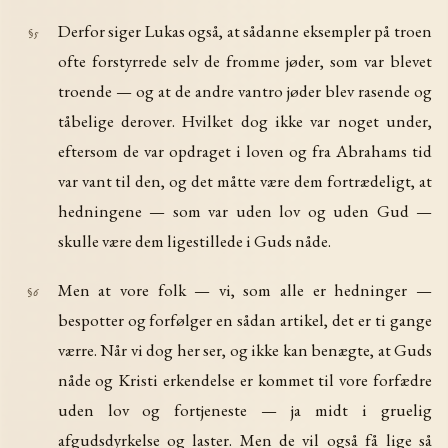
Derfor siger Lukas også, at sådanne eksempler på troen
§5
ofte forstyrrede selv de fromme jøder, som var blevet
troende — og at de andre vantro jøder blev rasende og
tåbelige derover. Hvilket dog ikke var noget under,
eftersom de var opdraget i loven og fra Abrahams tid
var vant til den, og det måtte være dem fortrædeligt, at
hedningene — som var uden lov og uden Gud —
skulle være dem ligestillede i Guds nåde.
Men at vore folk — vi, som alle er hedninger —
§6
bespotter og forfølger en sådan artikel, det er ti gange
værre. Når vi dog her ser, og ikke kan benægte, at Guds
nåde og Kristi erkendelse er kommet til vore forfædre
uden lov og fortjeneste — ja midt i gruelig
afgudsdyrkelse og laster. Men de vil også få lige så