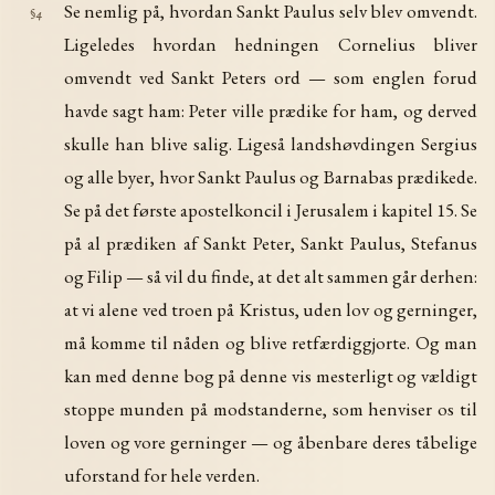
Se nemlig på, hvordan Sankt Paulus selv blev omvendt.
§4
Ligeledes hvordan hedningen Cornelius bliver
omvendt ved Sankt Peters ord — som englen forud
havde sagt ham: Peter ville prædike for ham, og derved
skulle han blive salig. Ligeså landshøvdingen Sergius
og alle byer, hvor Sankt Paulus og Barnabas prædikede.
Se på det første apostelkoncil i Jerusalem i kapitel 15. Se
på al prædiken af Sankt Peter, Sankt Paulus, Stefanus
og Filip — så vil du finde, at det alt sammen går derhen:
at vi alene ved troen på Kristus, uden lov og gerninger,
må komme til nåden og blive retfærdiggjorte. Og man
kan med denne bog på denne vis mesterligt og vældigt
stoppe munden på modstanderne, som henviser os til
loven og vore gerninger — og åbenbare deres tåbelige
uforstand for hele verden.