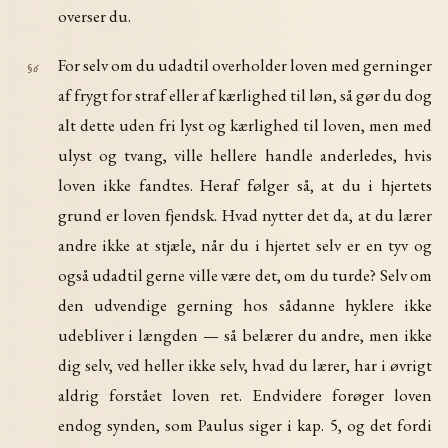
overser du.
For selv om du udadtil overholder loven med gerninger
§6
af frygt for straf eller af kærlighed til løn, så gør du dog
alt dette uden fri lyst og kærlighed til loven, men med
ulyst og tvang, ville hellere handle anderledes, hvis
loven ikke fandtes. Heraf følger så, at du i hjertets
grund er loven fjendsk. Hvad nytter det da, at du lærer
andre ikke at stjæle, når du i hjertet selv er en tyv og
også udadtil gerne ville være det, om du turde? Selv om
den udvendige gerning hos sådanne hyklere ikke
udebliver i længden — så belærer du andre, men ikke
dig selv, ved heller ikke selv, hvad du lærer, har i øvrigt
aldrig forstået loven ret. Endvidere forøger loven
endog synden, som Paulus siger i kap. 5, og det fordi