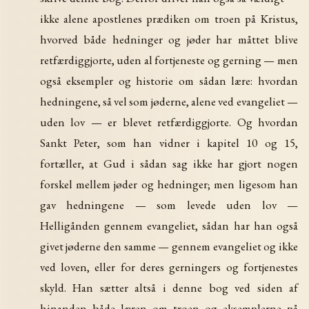
ikke alene apostlenes prædiken om troen på Kristus,
hvorved både hedninger og jøder har måttet blive
retfærdiggjorte, uden al fortjeneste og gerning — men
også eksempler og historie om sådan lære: hvordan
hedningene, så vel som jøderne, alene ved evangeliet —
uden lov — er blevet retfærdiggjorte. Og hvordan
Sankt Peter, som han vidner i kapitel 10 og 15,
fortæller, at Gud i sådan sag ikke har gjort nogen
forskel mellem jøder og hedninger; men ligesom han
gav hedningene — som levede uden lov —
Helligånden gennem evangeliet, sådan har han også
givet jøderne den samme — gennem evangeliet og ikke
ved loven, eller for deres gerningers og fortjenestes
skyld. Han sætter altså i denne bog ved siden af
hinanden både læren om troen og eksemplerne på