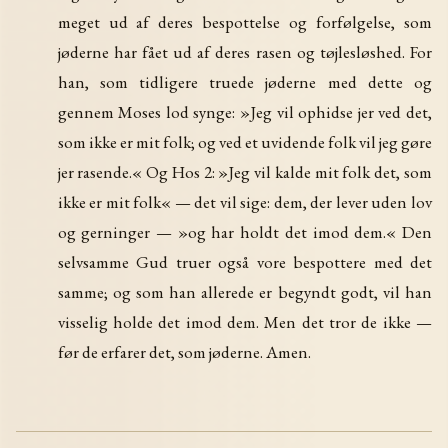
meget ud af deres bespottelse og forfølgelse, som
jøderne har fået ud af deres rasen og tøjlesløshed. For
han, som tidligere truede jøderne med dette og
gennem Moses lod synge: »Jeg vil ophidse jer ved det,
som ikke er mit folk; og ved et uvidende folk vil jeg gøre
jer rasende.« Og Hos 2: »Jeg vil kalde mit folk det, som
ikke er mit folk« — det vil sige: dem, der lever uden lov
og gerninger — »og har holdt det imod dem.« Den
selvsamme Gud truer også vore bespottere med det
samme; og som han allerede er begyndt godt, vil han
visselig holde det imod dem. Men det tror de ikke —
før de erfarer det, som jøderne. Amen.