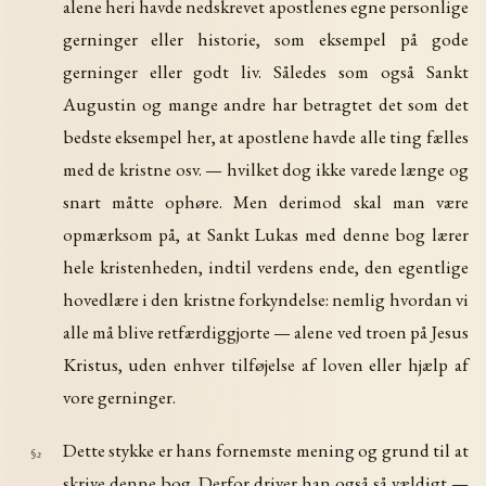
alene heri havde nedskrevet apostlenes egne personlige
gerninger eller historie, som eksempel på gode
gerninger eller godt liv. Således som også Sankt
Augustin og mange andre har betragtet det som det
bedste eksempel her, at apostlene havde alle ting fælles
med de kristne osv. — hvilket dog ikke varede længe og
snart måtte ophøre. Men derimod skal man være
opmærksom på, at Sankt Lukas med denne bog lærer
hele kristenheden, indtil verdens ende, den egentlige
hovedlære i den kristne forkyndelse: nemlig hvordan vi
alle må blive retfærdiggjorte — alene ved troen på Jesus
Kristus, uden enhver tilføjelse af loven eller hjælp af
vore gerninger.
Dette stykke er hans fornemste mening og grund til at
§2
skrive denne bog. Derfor driver han også så vældigt —