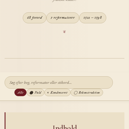
68 forord
7 reformatorer
1522 – 1598
Alle
⬤ Fuld
◐ Kondenseret
◯ Rekonstruktion
Indhold