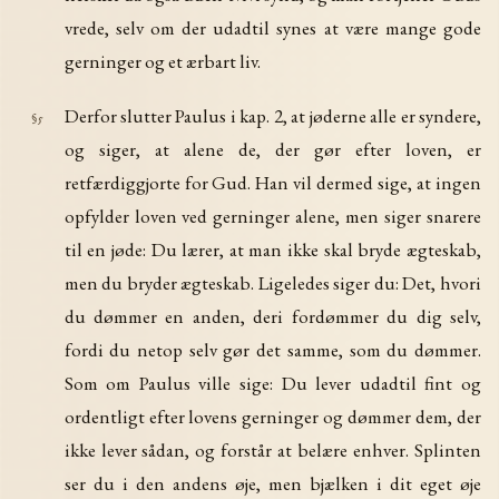
vrede, selv om der udadtil synes at være mange gode
gerninger og et ærbart liv.
Derfor slutter Paulus i kap. 2, at jøderne alle er syndere,
§5
og siger, at alene de, der gør efter loven, er
retfærdiggjorte for Gud. Han vil dermed sige, at ingen
opfylder loven ved gerninger alene, men siger snarere
til en jøde: Du lærer, at man ikke skal bryde ægteskab,
men du bryder ægteskab. Ligeledes siger du: Det, hvori
du dømmer en anden, deri fordømmer du dig selv,
fordi du netop selv gør det samme, som du dømmer.
Som om Paulus ville sige: Du lever udadtil fint og
ordentligt efter lovens gerninger og dømmer dem, der
ikke lever sådan, og forstår at belære enhver. Splinten
ser du i den andens øje, men bjælken i dit eget øje