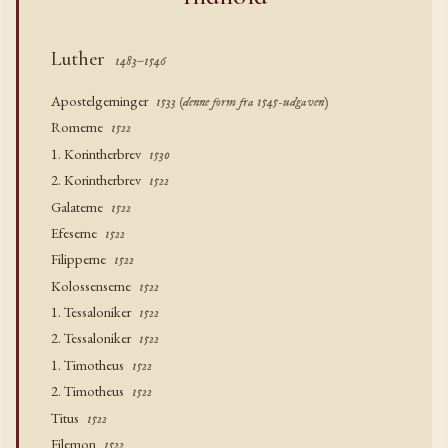
Luther
1483–1546
Apostelgerninger
1533 (denne form fra 1545-udgaven)
Romerne
1522
1. Korintherbrev
1530
2. Korintherbrev
1522
Galaterne
1522
Efeserne
1522
Filipperne
1522
Kolossenserne
1522
1. Tessaloniker
1522
2. Tessaloniker
1522
1. Timotheus
1522
2. Timotheus
1522
Titus
1522
Filemon
1522