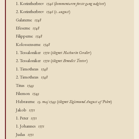
1. Korintherbrev
1546 (kommentaren første gang udgivet)
2. Korintherbrev
1546 (1. august)
Galaterne
1548
Efeserne
1548
Filipperne
1548
Kolossenserne
1548
1. Tessaloniker
1550 (tilegnet Mathurin Cordier)
2. Tessaloniker
1550 (tilegnet Benedict Textor)
1. Timotheus
1548
2. Timotheus
1548
Titus
1549
Filemon
1549
Hebræerne
23. maj 1549 (tilegnet Sigismund August af Polen)
Jakob
1551
1. Peter
1551
1. Johannes
1551
Judas
1551