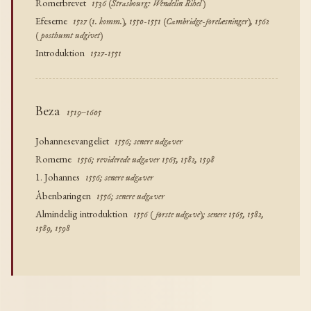
Romerbrevet
1536 (Strasbourg: Wendelin Rihel)
Efeserne
1527 (1. komm.), 1550-1551 (Cambridge-forelæsninger), 1562
(posthumt udgivet)
Introduktion
1527-1551
Beza
1519–1605
Johannesevangeliet
1556; senere udgaver
Romerne
1556; reviderede udgaver 1565, 1582, 1598
1. Johannes
1556; senere udgaver
Åbenbaringen
1556; senere udgaver
Almindelig introduktion
1556 (første udgave); senere 1565, 1582,
1589, 1598