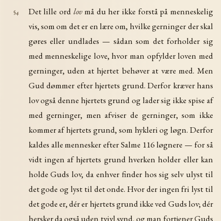
Det lille ord
lov
må du her ikke forstå på menneskelig
§4
vis, som om det er en lære om, hvilke gerninger der skal
gøres eller undlades — sådan som det forholder sig
med menneskelige love, hvor man opfylder loven med
gerninger, uden at hjertet behøver at være med. Men
Gud dømmer efter hjertets grund. Derfor kræver hans
lov også denne hjertets grund og lader sig ikke spise af
med gerninger, men afviser de gerninger, som ikke
kommer af hjertets grund, som hykleri og løgn. Derfor
kaldes alle mennesker efter Salme 116 løgnere — for så
vidt ingen af hjertets grund hverken holder eller kan
holde Guds lov, da enhver finder hos sig selv ulyst til
det gode og lyst til det onde. Hvor der ingen fri lyst til
det gode er, dér er hjertets grund ikke ved Guds lov; dér
hersker da også uden tvivl synd, og man fortjener Guds