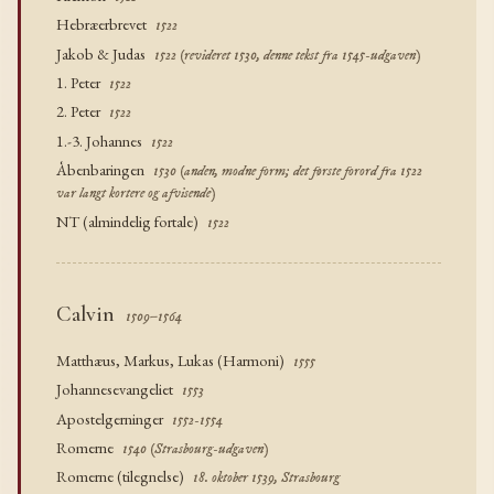
Hebræerbrevet
1522
Jakob & Judas
1522 (revideret 1530, denne tekst fra 1545-udgaven)
1. Peter
1522
2. Peter
1522
1.-3. Johannes
1522
Åbenbaringen
1530 (anden, modne form; det første forord fra 1522
var langt kortere og afvisende)
NT (almindelig fortale)
1522
Calvin
1509–1564
Matthæus, Markus, Lukas (Harmoni)
1555
Johannesevangeliet
1553
Apostelgerninger
1552-1554
Romerne
1540 (Strasbourg-udgaven)
Romerne (tilegnelse)
18. oktober 1539, Strasbourg