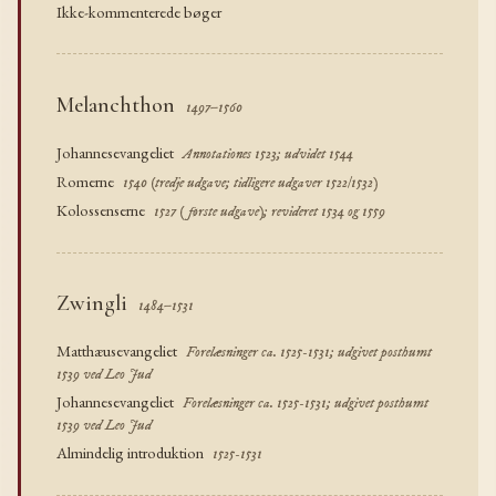
Ikke-kommenterede bøger
Melanchthon
1497–1560
Johannesevangeliet
Annotationes 1523; udvidet 1544
Romerne
1540 (tredje udgave; tidligere udgaver 1522/1532)
Kolossenserne
1527 (første udgave); revideret 1534 og 1559
Zwingli
1484–1531
Matthæusevangeliet
Forelæsninger ca. 1525-1531; udgivet posthumt
1539 ved Leo Jud
Johannesevangeliet
Forelæsninger ca. 1525-1531; udgivet posthumt
1539 ved Leo Jud
Almindelig introduktion
1525-1531