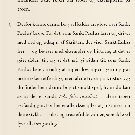
troen.
Derfor kunne denne bog vel kaldes en glose over Sankt
§3
Paulus' breve. For det, som Sankt Paulus lærer og driver
med ord og udsagn af Skriften, det viser Sankt Lukas
her — og beviser med eksempler og historie, at det er
gået sådan til, og at det må gå sådan til, som Sankt
Paulus lærer: nemlig at ingen lov, ingen gerning gør
mennesker retfærdige, men alene troen på Kristus. Og
du finder her i denne bog et smukt spejl, hvori du kan
se, at det er sandt:
Sola fides iustificat
— alene troen
retfærdiggør. For her er alle eksempler og historier om
dette stykke — sikre og trøstefulde vidner, som ikke vil
lyve eller svigte dig.