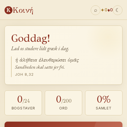
Κοινή
Κ
✦
♦
⌕
☾
0
0
Goddag!
Lad os studere lidt græsk i dag.
ἡ ἀλήθεια ἐλευθερώσει ὑμᾶς
Sandheden skal sætte jer fri.
JOH 8,32
0
0
0%
/24
/200
BOGSTAVER
ORD
SAMLET